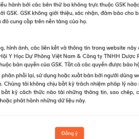
ều hành bởi các bên thứ ba không trực thuộc GSK hoặc
ới GSK. GSK không giới thiệu, xác nhận, đảm bảo cho b
 đó cung cấp trên nền tảng của họ.
Hình 2: Sơ đồ thể hiện quá trình phát triển và 
(Nguồn: GSK)
Bệnh uốn ván không lây truyền trực tiếp từ người sang người
g, hình ảnh, các liên kết và thông tin trong website nà
i Hội Y Học Dự Phòng Việt Nam & Công ty TNHH Dược 
3. Triệu chứng bệnh uốn ván?
huộc bản quyền của GSK. Tất cả các quyền được bảo h
Triệu chứng uốn ván thường xuất hiện sau 3 đến 21 ngà
, phân phối lại, sử dụng hoặc xuất bản bởi người dùng w
xuất hiện trong vòng 10 ngày sau nhiễm khuẩn. Các tri
. Chúng tôi không chịu bất kỳ trách nhiệm pháp lý nào 
 bất kỳ cách thức nào tải những thông tin, sao chép, c
Khó mở miệng (cứng hàm)
i hoặc phát hành những dữ liệu này.
Khó nuốt
Cứng và đau ở vùng cổ, vùng vai và các cơ ở sau l
Các triệu chứng khác có thể bao gồm co thắt cơ gâ
Các trường hợp nặng có thể dẫn đến tử vong do su
Đồng ý
suy tim.