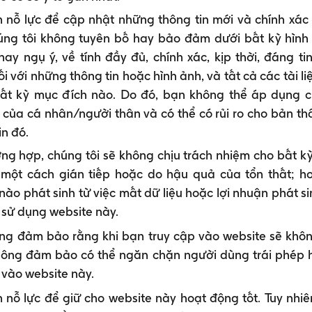
Vết cắt, vết trầy xước hoặc vết loét trên da
n nỗ lực để cập nhật những thông tin mới và chính xác
Vết cắn của động vật
úng tôi không tuyên bố hay bảo đảm dưới bất kỳ hình
Bỏng
hay ngụ ý, về tính đầy đủ, chính xác, kịp thời, đáng ti
Vi khuẩn uốn ván có ở khắp nơi trong môi trường, như l
i với những thông tin hoặc hình ảnh, và tất cả các tài li
gỉ sét như đinh, kim, dây thép gai. Đặc biệt, nha bào c
ất kỳ mục đích nào. Do đó, bạn không thể áp dụng c
nhiệt tốt.
o của cá nhân/người thân và có thể có rủi ro cho bản th
n đó.
ờng hợp, chúng tôi sẽ không chịu trách nhiệm cho bất kỳ
, một cách gián tiếp hoặc do hậu quả của tổn thất; h
 nào phát sinh từ việc mất dữ liệu hoặc lợi nhuận phát si
 sử dụng website này.
ng đảm bảo rằng khi bạn truy cập vào website sẽ không
không đảm bảo có thể ngăn chặn người dùng trái phép h
 vào website này.
 nỗ lực để giữ cho website này hoạt động tốt. Tuy nhiê