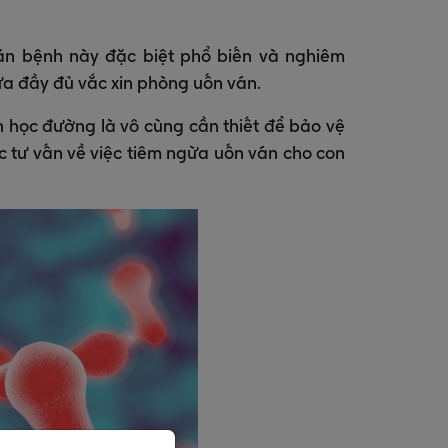
căn bệnh này đặc biệt phổ biến và nghiêm
ừa đầy đủ vắc xin phòng uốn ván.
iền học đường là vô cùng cần thiết để bảo vệ
c tư vấn về việc tiêm ngừa uốn ván cho con