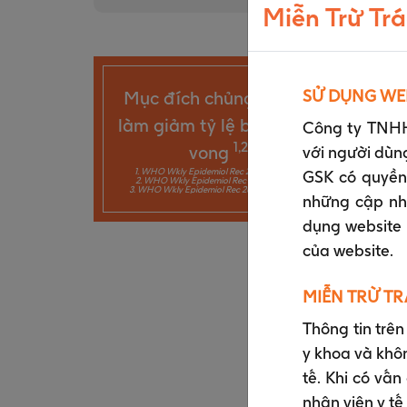
Miễn Trừ Tr
SỬ DỤNG WE
Mục đích chủng ngừa là
làm giảm tỷ lệ bệnh và tử
Công ty TNHH
1,2,3
vong
với người dùn
1. WHO Wkly Epidemiol Rec 2007; 82: 51–60;
GSK có quyền 
2. WHO Wkly Epidemiol Rec 2011; 86: 301–16;
3. WHO Wkly Epidemiol Rec 2009; 84: 349–60;
những cập nhậ
dụng website 
của website.
MIỄN TRỪ T
Thông tin trê
y khoa và khô
tế. Khi có vấn
nhân viên y tế