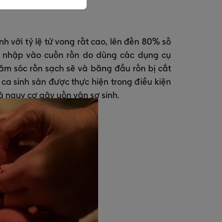
nh với tỷ lệ tử vong rất cao, lên đến 80% số
m nhập vào cuốn rốn do dùng các dụng cụ
ăm sóc rốn sạch sẽ và băng đầu rốn bị cắt
a sinh sản được thực hiện trong điều kiện
à nguy cơ gây uốn ván sơ sinh.