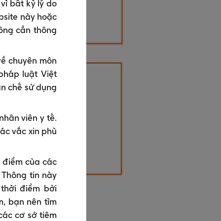
vì bất kỳ lý do
bsite này hoặc
hông cần thông
 về chuyên môn
pháp luật Việt
ạn chế sử dụng
hân viên y tế.
các vắc xin phù
a điểm của các
 Thông tin này
thời điểm bởi
m, bạn nên tìm
 các cơ sở tiêm