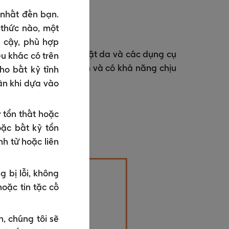
 nhất đến bạn.
 thức nào, một
n cậy, phù hợp
à trong đất, trên bề mặt da và các dụng cụ
ệu khác có trên
ó thể tồn tại nhiều năm và có khả năng chịu
ho bất kỳ tình
ân khi dựa vào
 tổn thất hoặc
oặc bất kỳ tổn
nh từ hoặc liên
 bị lỗi, không
oặc tin tặc cố
n, chúng tôi sẽ