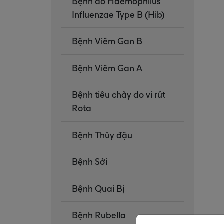
Bệnh do Haemophilus
Influenzae Type B (Hib)
Bệnh Viêm Gan B
Bệnh Viêm Gan A
Bệnh tiêu chảy do vi rút
Rota
Bệnh Thủy đậu
Bệnh Sởi
Bệnh Quai Bị
Bệnh Rubella