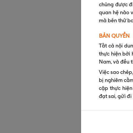
chủng được đi
quan hệ nào v
mà bên thứ ba
BẢN QUYỀN
Tất cả nội dun
thực hiện bở
Nam, và đều t
Việc sao chép
bị nghiêm cấm
cập thực hiện
đạt sai, gửi đ