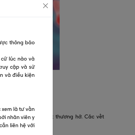
ược thông báo
 cứ lúc nào và
truy cập và sử
n và điều kiện
um tetani
dc.gov)
ường nào?
 xem là tư vấn
 tổn trên da hoặc vết thương hở. Các vết
ởi nhân viên y
cần liên hệ với