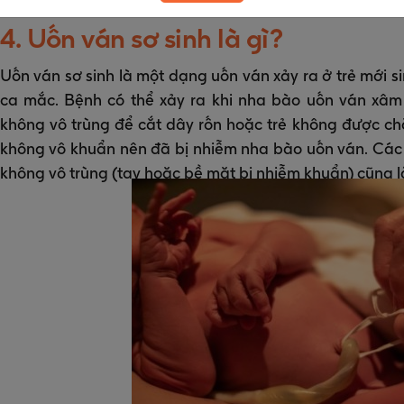
4. Uốn ván sơ sinh là gì?
Uốn ván sơ sinh là một dạng uốn ván xảy ra ở trẻ mới si
ca mắc. Bệnh có thể xảy ra khi nha bào uốn ván xâ
không vô trùng để cắt dây rốn hoặc trẻ không được ch
không vô khuẩn nên đã bị nhiễm nha bào uốn ván. Các c
không vô trùng (tay hoặc bề mặt bị nhiễm khuẩn) cũng l