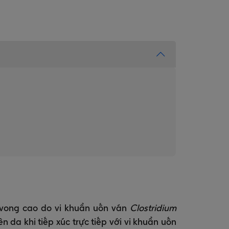
ử vong cao do vi khuẩn uốn ván
Clostridium
n da khi tiếp xúc trực tiếp với vi khuẩn uốn