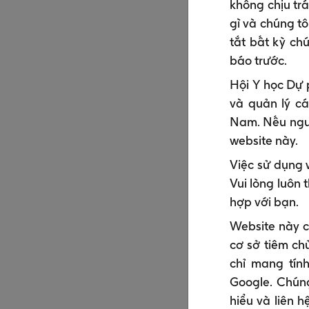
không chịu trá
gì và chúng t
tắt bất kỳ ch
báo trước.
Hội Y học Dự 
và quản lý cá
Nam. Nếu ngườ
website này.
Việc sử dụng 
Vui lòng luôn 
hợp với bạn.
Website này c
cơ sở tiêm ch
chỉ mang tín
Google. Chúng
hiểu và liên h