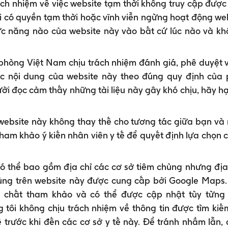
ch nhiệm về việc website tạm thời không truy cập được 
ôi có quyền tạm thời hoặc vĩnh viễn ngừng hoạt động we
ức năng nào của website này vào bất cứ lúc nào và k
phòng Việt Nam chịu trách nhiệm đánh giá, phê duyệt
c nội dung của website này theo đúng quy định của 
i đọc cảm thấy những tài liệu này gây khó chịu, hãy h
website này không thay thế cho tương tác giữa bạn và n
tham khảo ý kiến nhân viên y tế để quyết định lựa chọn 
ó thể bao gồm địa chỉ các cơ sở tiêm chủng nhưng đị
ủng trên website này được cung cấp bởi Google Maps.
h chất tham khảo và có thể được cập nhật tùy từng 
 tôi không chịu trách nhiệm về thông tin được tìm kiế
ệ trước khi đến các cơ sở y tế này. Để tránh nhầm lẫn,