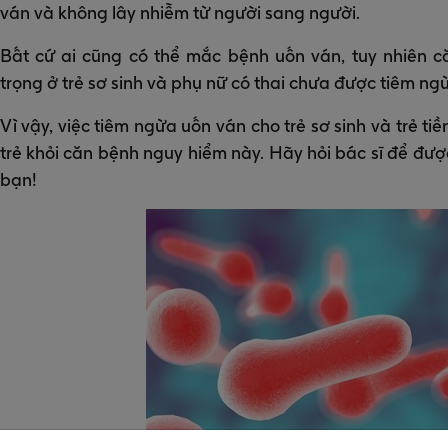
ván và không lây nhiễm từ người sang người.
Bất cứ ai cũng có thể mắc bệnh uốn ván, tuy nhiên 
trọng ở trẻ sơ sinh và phụ nữ có thai chưa được tiêm ng
Vì vậy, việc tiêm ngừa uốn ván cho trẻ sơ sinh và trẻ t
trẻ khỏi căn bệnh nguy hiểm này. Hãy hỏi bác sĩ để đượ
bạn!