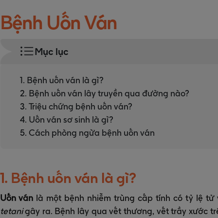
Bệnh Uốn Ván
Mục lục
1. Bệnh uốn ván là gì?
2. Bệnh uốn ván lây truyền qua đường nào?
3. Triệu chứng bệnh uốn ván?
4. Uốn ván sơ sinh là gì?
5. Cách phòng ngừa bệnh uốn ván
1. Bệnh uốn ván là gì?
Uốn ván
là một bệnh nhiễm trùng cấp tính có tỷ lệ t
tetani
gây ra. Bệnh lây qua vết thương, vết trầy xước trê