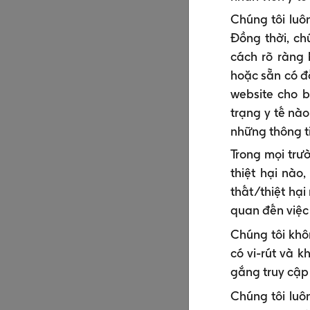
Chúng tôi luô
Đồng thời, ch
cách rõ ràng 
hoặc sẵn có đố
website cho b
trạng y tế nà
những thông ti
Trong mọi trư
thiệt hại nào
thất/thiệt hại
quan đến việc
Chúng tôi khô
có vi-rút và 
gắng truy cập
Chúng tôi luôn