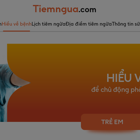
Tiemngua
.com
n
Hiểu về bệnh
Lịch tiêm ngừa
Địa điểm tiêm ngừa
Thông tin s
HIỂU 
để chủ động ph
TRẺ EM