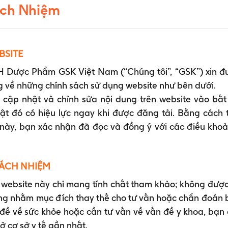
ách Nhiệm
BSITE
 Dược Phẩm GSK Việt Nam (“Chúng tôi”, “GSK”) xin đ
g về những chính sách sử dụng website như bên dưới.
cập nhật và chỉnh sửa nội dung trên website vào bất
t đó có hiệu lực ngay khi được đăng tải. Bằng cách 
này, bạn xác nhận đã đọc và đồng ý với các điều khoả
Hình 1: Vi khuẩn Clostridi
(Nguồn từ http://phil.c
RÁCH NHIỆM
2. Bệnh uốn ván lây truyền qua đ
n website này chỉ mang tính chất tham khảo; không được
Uốn ván lây truyền vào cơ thể thông qua các thương
ng nhằm mục đích thay thế cho tư vấn hoặc chẩn đoán b
thương dễ dẫn đến nhiễm uốn ván bao gồm:
 đề về sức khỏe hoặc cần tư vấn về vấn đề y khoa, bạn 
 ở cơ sở y tế gần nhất.