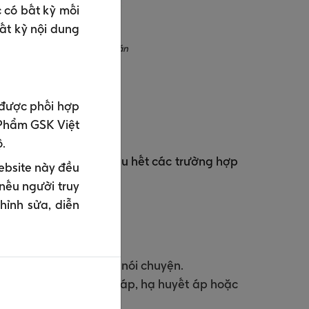
 có bất kỳ mối
ất kỳ nội dung
lây truyền của vi khuẩn uốn ván
.
y được phối hợp
Phẩm GSK Việt
ộ.
y sau nhiễm khuẩn. Hầu hết các trường hợp
ebsite này đều
ệu chứng bao gồm:
nếu người truy
hỉnh sửa, diễn
ưng.
y đau, khó thở và khó nói chuyện.
y hô hấp, tăng huyết áp, hạ huyết áp hoặc