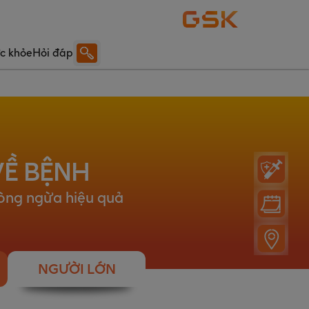
ức khỏe
Hỏi đáp
VỀ BỆNH
òng ngừa hiệu quả
NGƯỜI LỚN